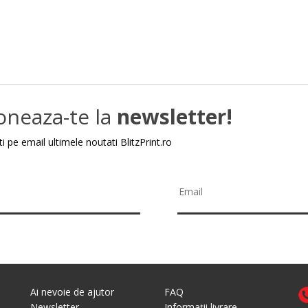
oneaza-te la
newsletter!
i pe email ultimele noutati BlitzPrint.ro
Ai nevoie de ajutor
FAQ
Newsletter
Informații livrare