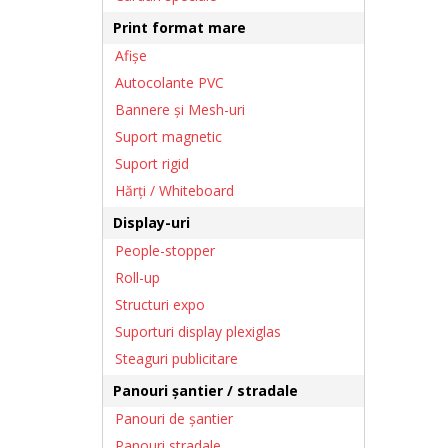
Print format mare
Afișe
Autocolante PVC
Bannere şi Mesh-uri
Suport magnetic
Suport rigid
Hărți / Whiteboard
Display-uri
People-stopper
Roll-up
Structuri expo
Suporturi display plexiglas
Steaguri publicitare
Panouri șantier / stradale
Panouri de șantier
Panouri stradale