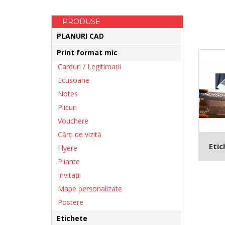
PRODUSE
PLANURI CAD
Print format mic
Carduri / Legitimații
Ecusoane
Notes
Plicuri
Vouchere
Cărţi de vizită
Etic
Flyere
Pliante
Invitații
Mape personalizate
Postere
Etichete